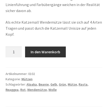
Linienführung und Farbübergänge weichen in der Realität
sicher davon ab.
Als echte Katzemall Wendemütze lässt sie sich auf 4 Arten
Tragen und passt durch die Katzemall Unisize auf jeden
Kopf.
Katzemall
In den Warenkorb
Wendisch
Rasta
Menge
Artikelnummer:
0102
Kategorie:
Mützen
Schlagwörter:
Alpaka
,
Beanie
,
Gelb
,
Grün
,
Mütze
,
Rasta
,
Reaggea
,
Rot
,
Wendemütze
,
Wolle